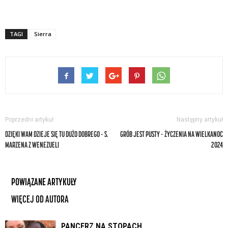
TAGI
Sierra
Poprzedni artykuł
Następny artykuł
DZIĘKI WAM DZIEJE SIĘ TU DUŻO DOBREGO – S.
GRÓB JEST PUSTY – ŻYCZENIA NA WIELKANOC
MARZENA Z WENEZUELI
2024
POWIĄZANE ARTYKUŁY
WIĘCEJ OD AUTORA
PANCERZ NA STOPACH