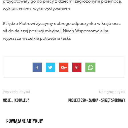
przygotowały go do pracy z dziećmi zagrożonymi przemocą,
wykluczeniem, wykorzystywaniem.
Księdzu Piotrowi życzymy dobrego odpoczynku w kraju oraz
sił do dalszej posługi misyjnej! Niech Wspomożycielka
wyprasza wszelkie potrzebne łaski.
Poprzedni artykuł
Następny artykuł
MISJE… I CO DALEJ?
PROJEKT 850 — ZAMBIA — SPRZĘT SPORTOWY
POWIĄZANE ARTYKUŁY