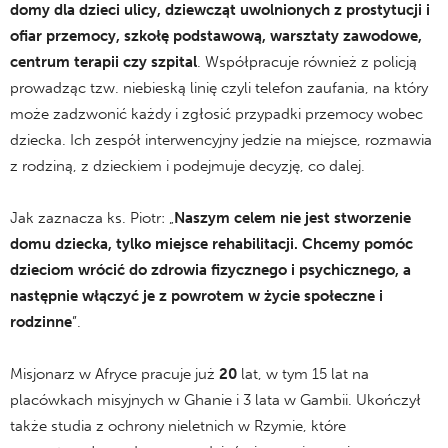
domy dla dzieci ulicy, dziewcząt uwolnionych z prostytucji i
ofiar przemocy, szkołę podstawową, warsztaty zawodowe,
centrum terapii czy szpital
. Współpracuje również z policją
prowadząc tzw. niebieską linię czyli telefon zaufania, na który
może zadzwonić każdy i zgłosić przypadki przemocy wobec
dziecka. Ich zespół interwencyjny jedzie na miejsce, rozmawia
z rodziną, z dzieckiem i podejmuje decyzję, co dalej.
Jak zaznacza ks. Piotr: „
Naszym celem nie jest stworzenie
domu dziecka, tylko miejsce rehabilitacji. Chcemy pomóc
dzieciom wrócić do zdrowia fizycznego i psychicznego, a
następnie włączyć je z powrotem w życie społeczne i
rodzinne
”.
Misjonarz w Afryce pracuje już
20
lat, w tym 15 lat na
placówkach misyjnych w Ghanie i 3 lata w Gambii. Ukończył
także studia z ochrony nieletnich w Rzymie, które