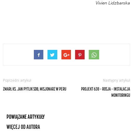
Vivien Lidzbarska
Poprzedni artykuł
Następny artykuł
ZMARŁ KS. JAN PYTLIK SDB, MISJONARZ W PERU
PROJEKT 638 — ROSJA — INSTALACJA
MONITORINGU
POWIĄZANE ARTYKUŁY
WIĘCEJ OD AUTORA