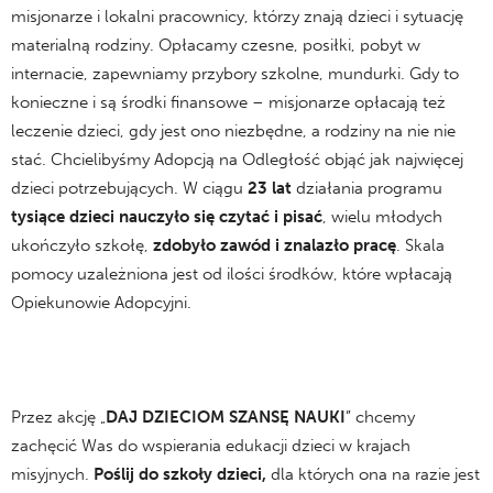
misjonarze i lokalni pracownicy, którzy znają dzieci i sytuację
materialną rodziny. Opłacamy czesne, posiłki, pobyt w
internacie, zapewniamy przybory szkolne, mundurki. Gdy to
konieczne i są środki finansowe – misjonarze opłacają też
leczenie dzieci, gdy jest ono niezbędne, a rodziny na nie nie
stać. Chcielibyśmy Adopcją na Odległość objąć jak najwięcej
dzieci potrzebujących. W ciągu
23 lat
działania programu
tysiące dzieci nauczyło się czytać i pisać
, wielu młodych
ukończyło szkołę,
zdobyło zawód i znalazło pracę
. Skala
pomocy uzależniona jest od ilości środków, które wpłacają
Opiekunowie Adopcyjni.
Przez akcję „
DAJ DZIECIOM SZANSĘ NAUKI
” chcemy
zachęcić Was do wspierania edukacji dzieci w krajach
misyjnych.
Poślij do szkoły dzieci,
dla których ona na razie jest