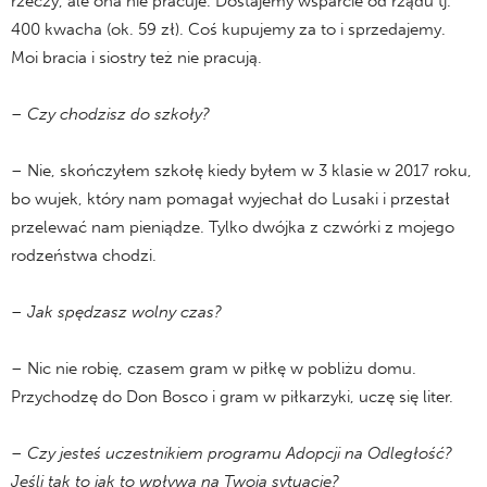
rzeczy, ale ona nie pracuje. Dostajemy wsparcie od rządu tj.
400 kwacha (ok. 59 zł). Coś kupujemy za to i sprzedajemy.
Moi bracia i siostry też nie pracują.
– Czy chodzisz do szkoły?
– Nie, skończyłem szkołę kiedy byłem w 3 klasie w 2017 roku,
bo wujek, który nam pomagał wyjechał do Lusaki i przestał
przelewać nam pieniądze. Tylko dwójka z czwórki z mojego
rodzeństwa chodzi.
– Jak spędzasz wolny czas?
– Nic nie robię, czasem gram w piłkę w pobliżu domu.
Przychodzę do Don Bosco i gram w piłkarzyki, uczę się liter.
– Czy jesteś uczestnikiem programu Adopcji na Odległość?
Jeśli tak to jak to wpływa na Twoją sytuację?