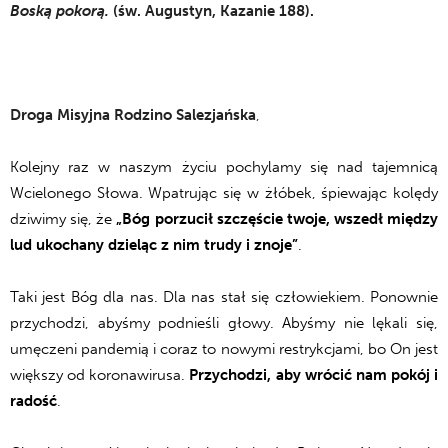
Boską pokorą.
(św. Augustyn, Kazanie 188).
.
Droga Misyjna Rodzino Salezjańska
,
Kolejny raz w naszym życiu pochylamy się nad tajemnicą
Wcielonego Słowa. Wpatrując się w żłóbek, śpiewając kolędy
dziwimy się, że
„Bóg porzucił szczęście twoje, wszedł między
lud ukochany dzieląc z nim trudy i znoje”
.
Taki jest Bóg dla nas. Dla nas stał się człowiekiem. Ponownie
przychodzi, abyśmy podnieśli głowy. Abyśmy nie lękali się,
umęczeni pandemią i coraz to nowymi restrykcjami, bo On jest
większy od koronawirusa.
Przychodzi, aby wrócić nam pokój i
radość
.