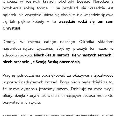
Chociaż w różnych krajach obchody Bożego Narodzenia
przybierają różną formę – na przykład nie wszędzie jest
opłatek, nie wszędzie ubiera się choinkę, nie wszędzie śpiewa
się tak piękne kolędy – to
wszędzie rodzi się ten sam
Chrystus!
Drodzy, w imieniu całego naszego Ośrodka składam
najserdeczniejsze życzenia, abyśmy przeżyli ten czas w
zdrowiu i pokoju.
Niech Jezus narodzi się w naszych sercach i
niech przepełni je Swoją Boską obecnością
.
Pragnę jednocześnie podziękować za okazywaną życzliwość
w postaci nadsyłanych życzeń. Bogu niech będą dzięki za to,
że mimo dystansu jesteśmy razem. Dziękuję za modlitwy i
ofiary, dzięki którym tak wielu nieznających Jezusa może Go
przywitać w ich życiu.
Łączymy się w pamięci modlitewnej zgromadzeni wokół