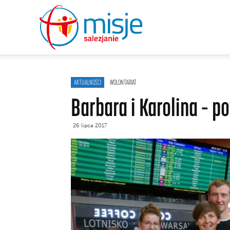
misje
salezjanie
AKTUALNOŚCI
WOLONTARIAT
Barbara i Karolina – p
26 lipca 2017