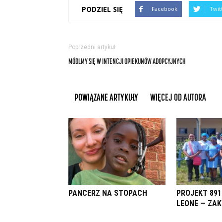
PODZIEL SIĘ
Facebook
Twit
Poprzedni artykuł
MÓDLMY SIĘ W INTENCJI OPIEKUNÓW ADOPCYJNYCH
POWIĄZANE ARTYKUŁY
WIĘCEJ OD AUTORA
PANCERZ NA STOPACH
PROJEKT 891
LEONE — ZA