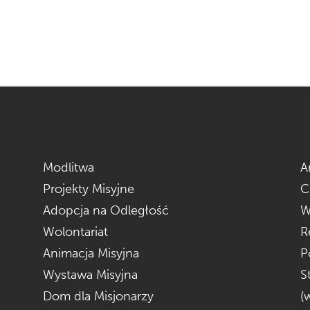
Modlitwa
A
Projekty Misyjne
C
Adopcja na Odległość
W
Wolontariat
R
Animacja Misyjna
P
Wystawa Misyjna
S
Dom dla Misjonarzy
(