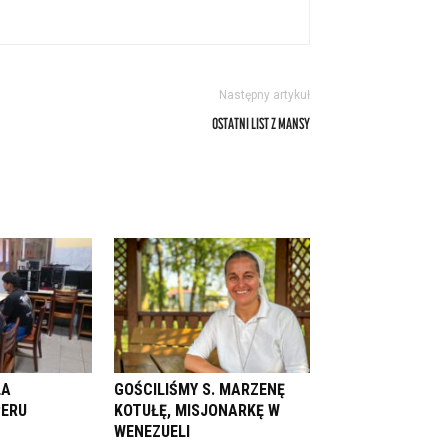
Następny artykuł
OSTATNI LIST Z MANSY
LA
GOŚCILIŚMY S. MARZENĘ
PERU
KOTUŁĘ, MISJONARKĘ W
WENEZUELI