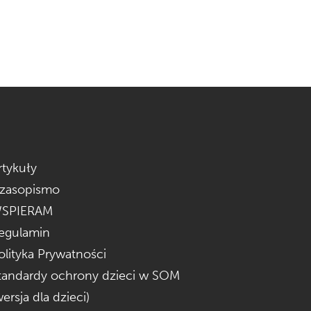
rtykuły
zasopismo
SPIERAM
egulamin
olityka Prywatności
tandardy ochrony dzieci w SOM
wersja dla dzieci)