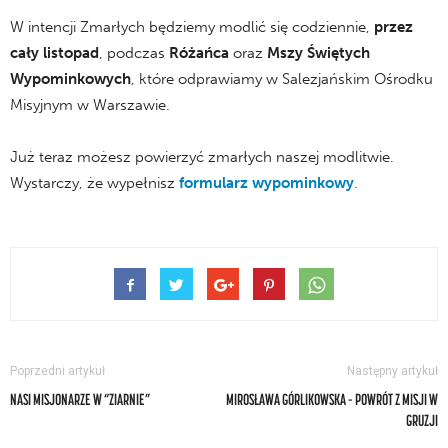
W intencji Zmarłych będziemy modlić się codziennie,
przez
cały listopad
, podczas
Różańca
oraz
Mszy Świętych
Wypominkowych
, które odprawiamy w Salezjańskim Ośrodku
Misyjnym w Warszawie.
Już teraz możesz powierzyć zmarłych naszej modlitwie.
Wystarczy, że wypełnisz
formularz wypominkowy
.
Poprzedni artykuł
Następny artykuł
NASI MISJONARZE W “ZIARNIE”
MIROSŁAWA GÓRLIKOWSKA – POWRÓT Z MISJI W
GRUZJI