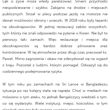
Lęk o życie może wtedy paraliżować. Śmierć przychodzi
niespodziewanie i szybko. Zabijano na drodze i miejscach
publicznych. Strzał w plecy podczas jazdy na motorze nie
dawał możliwości obrony i ucieczki. W 2018 roku były łapanki
na obcokrajowców. W jednej restauracji zabito wszystkich,
tych którzy nie znali odpowiedzi na pytanie o Koran. Nie był to
pierwszy taki zamach. Więc restauracje i miejsca dla
obcokrajowców są bardzo dobrze pilnowane oraz
kontrolowane. W tej atmosferze przez długi czas pracował ks.
Paweł. Mimo zagrożenia i obaw nie zdecydował się na wyjazd
z kraju. Pozostał z ludźmi, którym pomagał. Odważył się do
codziennego podejmowania ryzyka.
W tym roku po zamachach na Sri Lance w Bangladeszu
sytuacja po raz kolejny stała się napięta. Choć w mediach nie
mówiono o tym ataku, to jednak Bengalczycy wiedzieli o tym,
co się wydarzyło. Wiele instytucji, miejsc, kościołów, w tym
placówki misyjne były jeszcze uważniej strzeżone.