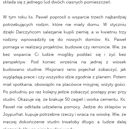
składa się z jednego lud dwóch ciasnych pomieszczeń.
W tym roku ks. Paweł poprosił o wsparcie trzech najbardziej
potrzebujących rodzin, które nie miały domu. W styczniu
dzięki Darczyńcom salezjanie kupili ziemię, a w kwietniu trzy
rodziny wprowadziły się do nowych domów. Ks. Paweł
pomaga w realizacji projektów, budowie czy remoncie. Wie, że
bez wsparcia Ci ludzie mogliby poddać się i żyć bez
perspektyw. Pod koniec września na jednej z wiosek
budowano studnie. Misjonarz rano pojechał zobaczyć, jak
wyglądają prace i czy wszystko idzie zgodnie z planem. Potem
miał spotkania, obowiązki na placówce misyjnej, wizyty gości.
Po południu po raz kolejny jedzie zobaczyć postępy prac przy
studni. Okazuje się, że brakuje 50 cegieł i worka cementu. Ks.
Paweł nie odkłada udzielenia pomocy. Jedzie do sklepów w
Joypurhat, kupuje potrzebne rzeczy i wraca na wioskę. Wie, że
inaczej dokończenie studni trwałoby długo, a ludzie dalej