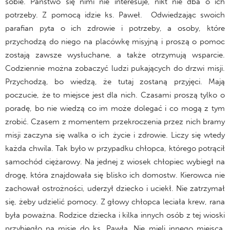
sobie. Państwo się nimi nie interesuje, nikt nie dba o ich
potrzeby. Z pomocą idzie ks. Paweł. Odwiedzając swoich
parafian pyta o ich zdrowie i potrzeby, a osoby, które
przychodzą do niego na placówkę misyjną i proszą o pomoc
zostają zawsze wysłuchane, a także otrzymują wsparcie.
Codziennie można zobaczyć ludzi pukających do drzwi misji.
Przychodzą, bo wiedzą, że tutaj zostaną przyjęci. Mają
poczucie, że to miejsce jest dla nich. Czasami proszą tylko o
poradę, bo nie wiedzą co im może dolegać i co mogą z tym
zrobić. Czasem z momentem przekroczenia przez nich bramy
misji zaczyna się walka o ich życie i zdrowie. Liczy się wtedy
każda chwila. Tak było w przypadku chłopca, którego potrącił
samochód ciężarowy. Na jednej z wiosek chłopiec wybiegł na
drogę, która znajdowała się blisko ich domostw. Kierowca nie
zachował ostrożności, uderzył dziecko i uciekł. Nie zatrzymał
się, żeby udzielić pomocy. Z głowy chłopca leciała krew, rana
była poważna. Rodzice dziecka i kilka innych osób z tej wioski
przybiegło na misję do ks. Pawła. Nie mieli innego miejsca,