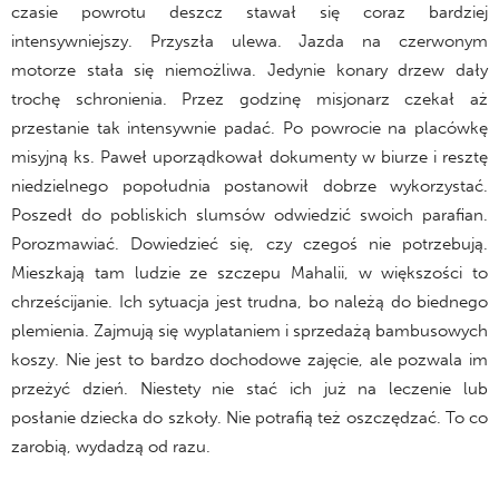
czasie powrotu deszcz stawał się coraz bardziej
intensywniejszy. Przyszła ulewa. Jazda na czerwonym
motorze stała się niemożliwa. Jedynie konary drzew dały
trochę schronienia. Przez godzinę misjonarz czekał aż
przestanie tak intensywnie padać. Po powrocie na placówkę
misyjną ks. Paweł uporządkował dokumenty w biurze i resztę
niedzielnego popołudnia postanowił dobrze wykorzystać.
Poszedł do pobliskich slumsów odwiedzić swoich parafian.
Porozmawiać. Dowiedzieć się, czy czegoś nie potrzebują.
Mieszkają tam ludzie ze szczepu Mahalii, w większości to
chrześcijanie. Ich sytuacja jest trudna, bo należą do biednego
plemienia. Zajmują się wyplataniem i sprzedażą bambusowych
koszy. Nie jest to bardzo dochodowe zajęcie, ale pozwala im
przeżyć dzień. Niestety nie stać ich już na leczenie lub
posłanie dziecka do szkoły. Nie potrafią też oszczędzać. To co
zarobią, wydadzą od razu.