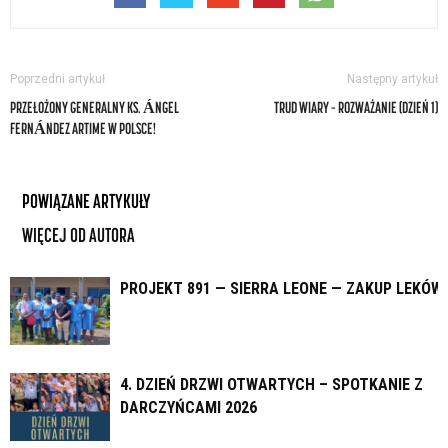
Poprzedni artykuł
Następny artykuł
PRZEŁOŻONY GENERALNY KS. ÁNGEL
TRUD WIARY – ROZWAŻANIE (DZIEŃ 1)
FERNÁNDEZ ARTIME W POLSCE!
POWIĄZANE ARTYKUŁY
WIĘCEJ OD AUTORA
PROJEKT 891 — SIERRA LEONE — ZAKUP LEKÓW
4. DZIEŃ DRZWI OTWARTYCH – SPOTKANIE Z
DARCZYŃCAMI 2026