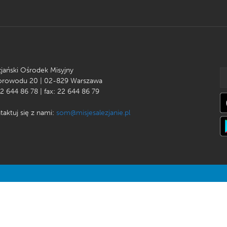
zjański Ośrodek Misyjny
Korowodu 20 | 02-829 Warszawa
22 644 86 78 | fax: 22 644 86 79
taktuj się z nami:
som@misjesalezjanie.pl