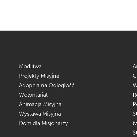
Modlitwa
A
Projekty Misyjne
C
Adopcja na Odległość
W
Wolontariat
R
Animacja Misyjna
P
Wystawa Misyjna
S
Dom dla Misjonarzy
(
S