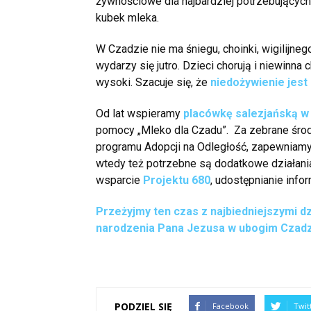
żywnościowe dla najbardziej potrzebującyc
kubek mleka.
W Czadzie nie ma śniegu, choinki, wigilijnego
wydarzy się jutro. Dzieci chorują i niewinn
wysoki. Szacuje się, że
niedożywienie jest
Od lat wspieramy
placówkę salezjańską w
pomocy „Mleko dla Czadu”. Za zebrane środk
programu Adopcji na Odległość, zapewniamy d
wtedy też potrzebne są dodatkowe działania
wsparcie
Projektu 680
, udostępnianie infor
Przeżyjmy ten czas z najbiedniejszymi 
narodzenia Pana Jezusa w ubogim Czadz
PODZIEL SIĘ
Facebook
Twit