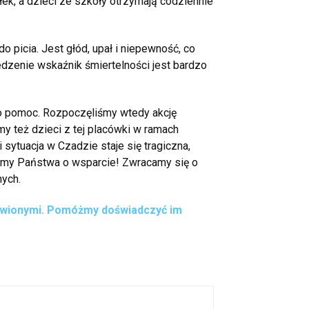
k, a dzieci ze szkoły otrzymają codziennie
do picia. Jest głód, upał i niepewność, co
edzenie wskaźnik śmiertelności jest bardzo
ił o pomoc. Rozpoczęliśmy wtedy akcję
y też dzieci z tej placówki w ramach
sytuacja w Czadzie staje się tragiczna,
osimy Państwa o wsparcie! Zwracamy się o
nych.
ożywionymi. Pomóżmy doświadczyć im