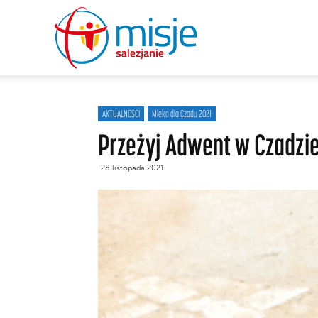
misje
salezjanie
AKTUALNOŚCI
Mleko dla Czadu 2021
Przeżyj Adwent w Czadzi
28 listopada 2021