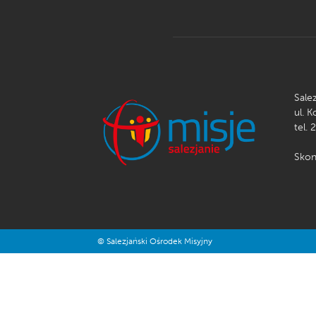
Sale
ul. 
tel. 
Skon
© Salezjański Ośrodek Misyjny