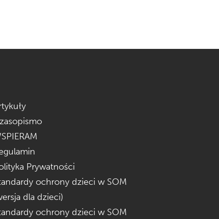
rtykuły
zasopismo
SPIERAM
egulamin
olityka Prywatności
tandardy ochrony dzieci w SOM
wersja dla dzieci)
tandardy ochrony dzieci w SOM