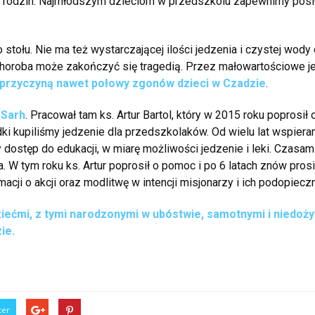
h rodzin. Najmłodszym dzieciom w przedszkolu zapewnimy posiłe
 stołu. Nie ma też wystarczającej ilości jedzenia i czystej wody 
a choroba może zakończyć się tragedią. Przez małowartościowe j
 przyczyną nawet połowy zgonów dzieci w Czadzie
.
 Sarh
. Pracował tam ks. Artur Bartol, który w 2015 roku popros
i kupiliśmy jedzenie dla przedszkolaków. Od wielu lat wspieram
ostęp do edukacji, w miarę możliwości jedzenie i leki. Czasami 
. W tym roku ks. Artur poprosił o pomoc i po 6 latach znów pr
macji o akcji oraz modlitwę w intencji misjonarzy i ich podopiecz
dziećmi, z tymi narodzonymi w ubóstwie, samotnymi i nied
ie.
ter