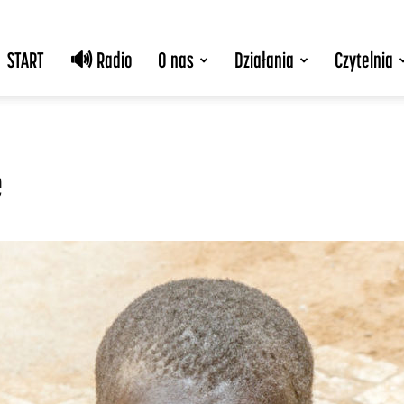
START
🔊 Radio
O nas
Działania
Czytelnia
e