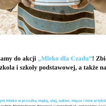
zamy do akcji
„Mleko dla Czadu”
! Zb
szkola i szkoły podstawowej, a także 
tym mleko w proszku, mąkę, olej, cukier, mięso i inne artyk