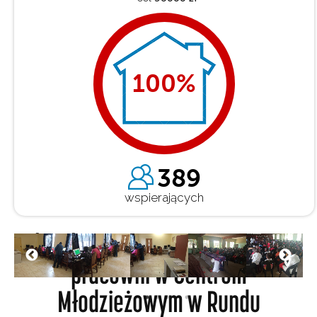
100
%
389
wspierających
Zakup komputerów i wyposażenie
pracowni w Centrum
Młodzieżowym w Rundu