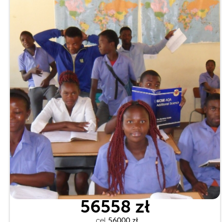
56558 zł
cel
 56000 zł