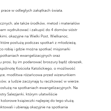
ą prace w odległych zakątkach świata.
cznych, ale także środków, metod i materiałów
ię nam wydrukować i zakupić do 4 domów sióstr
mi, okazyjne na Wielki Post, Wielkanoc,
 które posłużą podczas spotkań z młodzieżą,
co robią i gdzie można spotkać misjonarki
spotkaniach ewangelizacyjnych oraz
lu prosi, by im podarować broszury bądź obrazek,
spólnotę Kościoła Katolickiego, o możliwość
naczące, modlitwa różańcowa przed wizerunkiem
lików, a ludzie zaczynają tu raczkować w wierze.
 posłużą na spotkaniach ewangelizacyjnych. Na
try Salezjanki, którym ułatwiliście
kolorowe książeczki najlepiej do tego służą.
towali i ubierają okazyjnie na spotkania