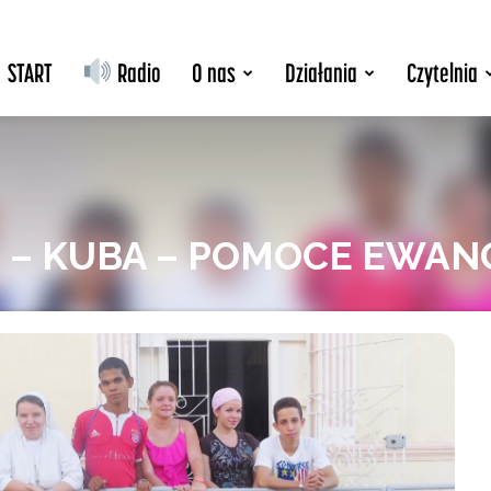
START
Radio
O nas
Działania
Czytelnia
3 – KUBA – POMOCE EWAN