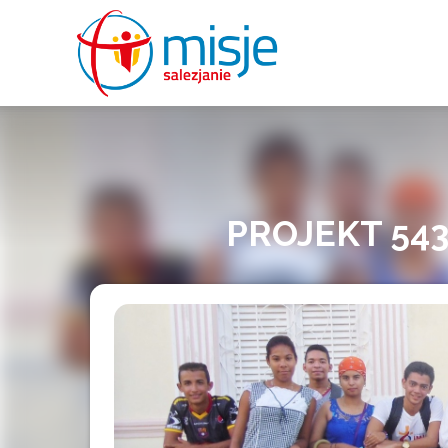
misje
salezjanie
PROJEKT 54