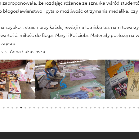
nich zaproponowała, że rozdając różance ze sznurka wśród stude
eż o błogosławieństwo i pyta o możliwość otrzymania medalika, cz
 na szybko… strach przy każdej rewizji na lotnisku tez nam towarzys
rtość, miłość do Boga, Maryi i Kościoła. Materiały posłużą na wiel
 zapłać
s, s. Anna Łukasińska