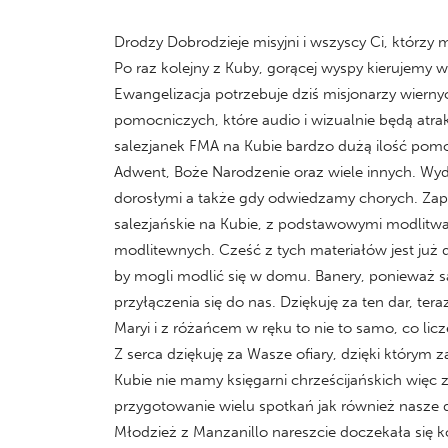
Drodzy Dobrodzieje misyjni i wszyscy Ci, którzy
Po raz kolejny z Kuby, gorącej wyspy kierujemy
Ewangelizacja potrzebuje dziś misjonarzy wier
pomocniczych, które audio i wizualnie będą atra
salezjanek FMA na Kubie bardzo dużą ilość pomo
Adwent, Boże Narodzenie oraz wiele innych. Wy
dorosłymi a także gdy odwiedzamy chorych. Zapro
salezjańskie na Kubie, z podstawowymi modlitwa
modlitewnych. Cześć z tych materiałów jest już 
by mogli modlić się w domu. Banery, ponieważ są
przyłączenia się do nas. Dziękuję za ten dar, te
Maryi i z różańcem w ręku to nie to samo, co licz
Z serca dziękuję za Wasze ofiary, dzięki którym
Kubie nie mamy księgarni chrześcijańskich więc zd
przygotowanie wielu spotkań jak również nasze dz
Młodzież z Manzanillo nareszcie doczekała się ko