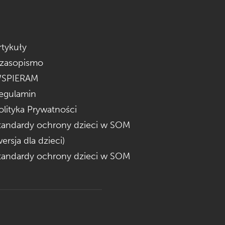
rtykuły
zasopismo
SPIERAM
egulamin
olityka Prywatności
tandardy ochrony dzieci w SOM
wersja dla dzieci)
tandardy ochrony dzieci w SOM