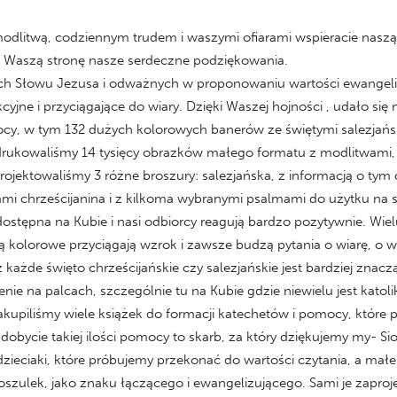
 modlitwą, codziennym trudem i waszymi ofiarami wspieracie nasz
 w Waszą stronę nasze serdeczne podziękowania.
nych Słowu Jezusa i odważnych w proponowaniu wartości ewangeli
kcyjne i przyciągające do wiary. Dzięki Waszej hojności , udało s
cy, w tym 132 dużych kolorowych banerów ze świętymi salezjański
drukowaliśmy 14 tysięcy obrazków małego formatu z modlitwami,
jektowaliśmy 3 różne broszury: salezjańska, z informacją o tym 
mi chrześcijanina i z kilkoma wybranymi psalmami do użytku na 
dostępna na Kubie i nasi odbiorcy reagują bardzo pozytywnie. Wie
 kolorowe przyciągają wzrok i zawsze budzą pytania o wiarę, o w
raz każde święto chrześcijańskie czy salezjańskie jest bardziej z
enie na palcach, szczególnie tu na Kubie gdzie niewielu jest kato
 zakupiliśmy wiele książek do formacji katechetów i pomocy, które
obycie takiej ilości pomocy to skarb, za który dziękujemy my- Sios
ieciaki, które próbujemy przekonać do wartości czytania, a małe 
szulek, jako znaku łączącego i ewangelizującego. Sami je zaprojek