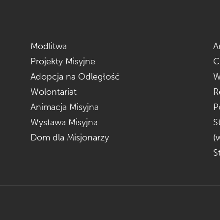
Modlitwa
A
Projekty Misyjne
C
Adopcja na Odległość
W
Wolontariat
R
Animacja Misyjna
P
Wystawa Misyjna
S
Dom dla Misjonarzy
(
S