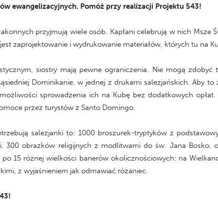
łów ewangelizacyjnych. Pomóż przy realizacji Projektu 543!
akonnych przyjmują wiele osób. Kapłani celebrują w nich Msze Św
r jest zaprojektowanie i wydrukowanie materiałów, których tu na K
stycznym, siostry mają pewne ograniczenia. Nie mogą zdobyć t
siedniej Dominikanie, w jednej z drukarni salezjańskich. Aby to 
ć możliwości sprowadzenia ich na Kubę bez dodatkowych opłat.
 pomoce przez turystów z Santo Domingo.
otrzebują salezjanki to: 1000 broszurek-tryptyków z podstawo
i, 300 obrazków religijnych z modlitwami do św. Jana Bosko, o
po 15 różnej wielkości banerów okolicznościowych: na Wielkano
imi, z wyjaśnieniem jak odmawiać różaniec.
543!