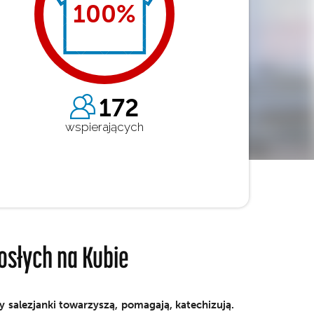
100
%
172
wspierających
osłych na Kubie
y salezjanki towarzyszą, pomagają, katechizują.