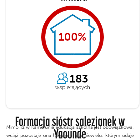
100
%
183
wspierających
Formacja sióstr salezjanek w
Mimo, iż w Kamerunie edukacja szkolna jest obowiązkowa,
Yaounde
wciąż pozostaje ona luksusem dla niewielu, którym udaje