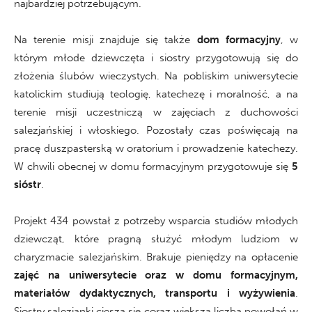
najbardziej potrzebującym.
Na terenie misji znajduje się także
dom formacyjny
, w
którym młode dziewczęta i siostry przygotowują się do
złożenia ślubów wieczystych. Na pobliskim uniwersytecie
katolickim studiują teologię, katechezę i moralność, a na
terenie misji uczestniczą w zajęciach z duchowości
salezjańskiej i włoskiego. Pozostały czas poświęcają na
pracę duszpasterską w oratorium i prowadzenie katechezy.
W chwili obecnej w domu formacyjnym przygotowuje się
5
sióstr
.
Projekt 434 powstał z potrzeby wsparcia studiów młodych
dziewcząt, które pragną służyć młodym ludziom w
charyzmacie salezjańskim. Brakuje pieniędzy na opłacenie
zajęć na uniwersytecie oraz w domu formacyjnym,
materiałów dydaktycznych, transportu i wyżywienia
.
Siostry salezjanki cieszą się coraz większą liczbą powołań w