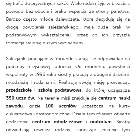
się trafić do prywatnych szkół. Wiele rodzin żyje w biedzie z
powodu bezrobocia i braku wsparcia ze strony państwa.
Bardzo często młode dziewczęta, które decydują się na
drogę powołania salezjańskiego, mają duże braki w
podstawowym wykształceniu, przez co ich przyszła
formacja staje się dużym wyzwaniem.
Salezjanki pracujące w Yaounde starają się odpowiadać na
potrzeby miejscowej ludności. Od momentu powstania
wspólnoty w 1996 roku siostry pracują z ubogimi dziećmi,
młodzieżą i rodzinami. Realizują swoją misję prowadząc
przedszkole i szkołę podstawową
, do której uczęszcza
350 uczniów
. Na terenie misji znajduje się
centrum nauki
zawodu
, gdzie
100 uczniów
uczęszcza na kursy
cukiernictwa i gastronomiczne. Działa tam również otwarte
codziennie
centrum młodzieżowe
i
oratorium
. Siostry
odwiedzają również rodziny, zanosząc jedzenie tym