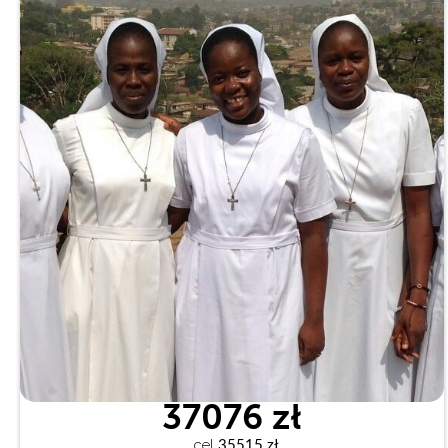
37076 zł
cel
 35515 zł