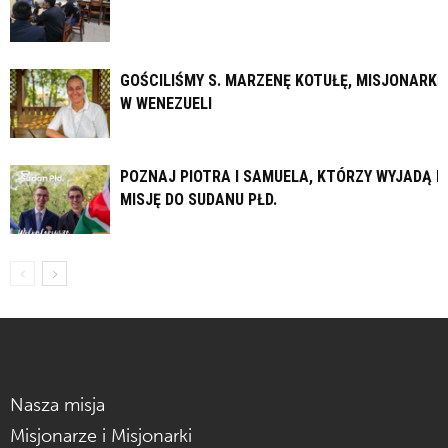
GOŚCILIŚMY S. MARZENĘ KOTUŁĘ, MISJONARKĘ
W WENEZUELI
POZNAJ PIOTRA I SAMUELA, KTÓRZY WYJADĄ N
MISJĘ DO SUDANU PŁD.
Nasza misja
Misjonarze i Misjonarki