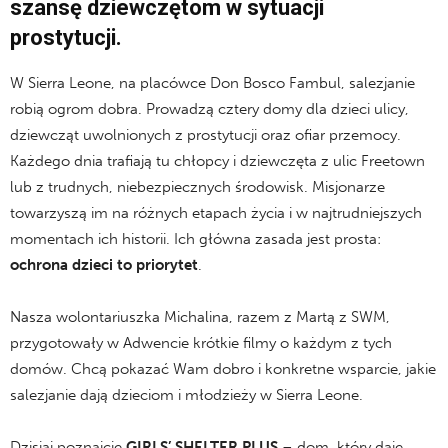
szansę dziewczętom w sytuacji
prostytucji.
W Sierra Leone, na placówce Don Bosco Fambul, salezjanie
robią ogrom dobra. Prowadzą cztery domy dla dzieci ulicy,
dziewcząt uwolnionych z prostytucji oraz ofiar przemocy.
Każdego dnia trafiają tu chłopcy i dziewczęta z ulic Freetown
lub z trudnych, niebezpiecznych środowisk. Misjonarze
towarzyszą im na różnych etapach życia i w najtrudniejszych
momentach ich historii. Ich główna zasada jest prosta:
ochrona dzieci to priorytet
.
Nasza wolontariuszka Michalina, razem z Martą z SWM,
przygotowały w Adwencie krótkie filmy o każdym z tych
domów. Chcą pokazać Wam dobro i konkretne wsparcie, jakie
salezjanie dają dzieciom i młodzieży w Sierra Leone.
Dzisiaj poznajcie
GIRLS’ SHELTER PLUS
– dom, który daje