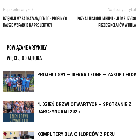
Poprzedni artykuł
Następny artykuł
DZIĘKUJEMY ZA OKAZANĄ POMOC – PROSIMY O
POZNAJ HISTORIĘ MIHIRIT – JEDNEJ Z 630
DALSZE WSPARCIE NA PROJEKT 871
PRZEDSZKOLAKÓW W DILLA
POWIĄZANE ARTYKUŁY
WIĘCEJ OD AUTORA
PROJEKT 891 — SIERRA LEONE — ZAKUP LEKÓW
4. DZIEŃ DRZWI OTWARTYCH – SPOTKANIE Z
DARCZYŃCAMI 2026
KOMPUTERY DLA CHŁOPCÓW Z PERU