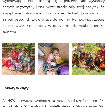
wychowują dzieci, troszczą się o jedzenie, ale wystarczy
decyzja mężczyzny i ona może stracić cały swój dobytek. Są
wypędzane, zdradzane i porzucane. Jednak przy wsparciu
innych osób, ich życie wraca do normy. Pomocy potrzebują
przede wszystkim kobiety w ciąży i młode matki, które są
samotne.
Kobiety w ciąży
Aż 40% dziewcząt wychodzi za mąż przed ukończeniem 18.
roku życia, a 21% z nich już urodziła dziecko (dane z grupy 20-