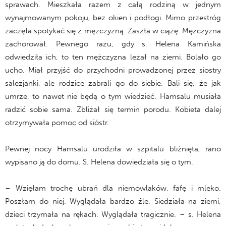
sprawach. Mieszkała razem z całą rodziną w jednym
wynajmowanym pokoju, bez okien i podłogi. Mimo przestróg
zaczęła spotykać się z mężczyzną. Zaszła w ciążę. Mężczyzna
zachorował. Pewnego razu, gdy s. Helena Kamińska
odwiedziła ich, to ten mężczyzna leżał na ziemi. Bolało go
ucho. Miał przyjść do przychodni prowadzonej przez siostry
salezjanki, ale rodzice zabrali go do siebie. Bali się, że jak
umrze, to nawet nie będą o tym wiedzieć. Hamsalu musiała
radzić sobie sama. Zbliżał się termin porodu. Kobieta dalej
otrzymywała pomoc od sióstr.
Pewnej nocy Hamsalu urodziła w szpitalu bliźnięta, rano
wypisano ją do domu. S. Helena dowiedziała się o tym.
– Wzięłam trochę ubrań dla niemowlaków, fafę i mleko.
Poszłam do niej. Wyglądała bardzo źle. Siedziała na ziemi,
dzieci trzymała na rękach. Wyglądała tragicznie. – s. Helena