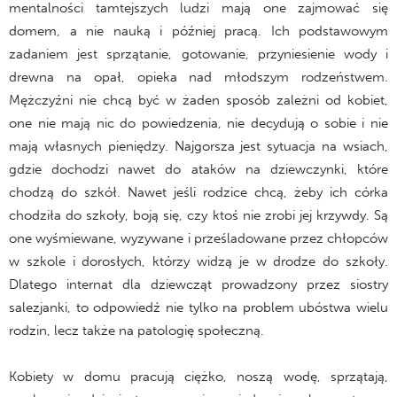
mentalności tamtejszych ludzi mają one zajmować się
domem, a nie nauką i później pracą. Ich podstawowym
zadaniem jest sprzątanie, gotowanie, przyniesienie wody i
drewna na opał, opieka nad młodszym rodzeństwem.
Mężczyźni nie chcą być w żaden sposób zależni od kobiet,
one nie mają nic do powiedzenia, nie decydują o sobie i nie
mają własnych pieniędzy. Najgorsza jest sytuacja na wsiach,
gdzie dochodzi nawet do ataków na dziewczynki, które
chodzą do szkół. Nawet jeśli rodzice chcą, żeby ich córka
chodziła do szkoły, boją się, czy ktoś nie zrobi jej krzywdy. Są
one wyśmiewane, wyzywane i prześladowane przez chłopców
w szkole i dorosłych, którzy widzą je w drodze do szkoły.
Dlatego internat dla dziewcząt prowadzony przez siostry
salezjanki, to odpowiedź nie tylko na problem ubóstwa wielu
rodzin, lecz także na patologię społeczną.
Kobiety w domu pracują ciężko, noszą wodę, sprzątają,