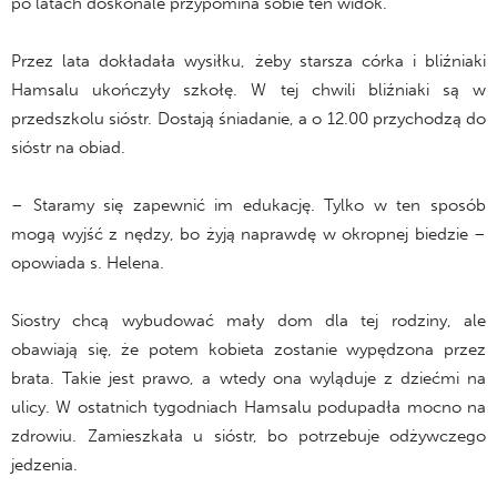
po latach doskonale przypomina sobie ten widok.
Przez lata dokładała wysiłku, żeby starsza córka i bliźniaki
Hamsalu ukończyły szkołę. W tej chwili bliźniaki są w
przedszkolu sióstr. Dostają śniadanie, a o 12.00 przychodzą do
sióstr na obiad.
– Staramy się zapewnić im edukację. Tylko w ten sposób
mogą wyjść z nędzy, bo żyją naprawdę w okropnej biedzie –
opowiada s. Helena.
Siostry chcą wybudować mały dom dla tej rodziny, ale
obawiają się, że potem kobieta zostanie wypędzona przez
brata. Takie jest prawo, a wtedy ona wyląduje z dziećmi na
ulicy. W ostatnich tygodniach Hamsalu podupadła mocno na
zdrowiu. Zamieszkała u sióstr, bo potrzebuje odżywczego
jedzenia.