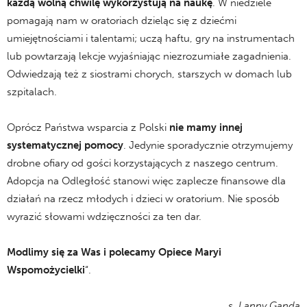
każdą wolną chwilę wykorzystują na naukę
. W niedziele
pomagają nam w oratoriach dzieląc się z dziećmi
umiejętnościami i talentami; uczą haftu, gry na instrumentach
lub powtarzają lekcje wyjaśniając niezrozumiałe zagadnienia.
Odwiedzają też z siostrami chorych, starszych w domach lub
szpitalach.
.
Oprócz Państwa wsparcia z Polski
nie mamy innej
systematycznej pomocy
. Jedynie sporadycznie otrzymujemy
drobne ofiary od gości korzystających z naszego centrum.
Adopcja na Odległość stanowi więc zaplecze finansowe dla
działań na rzecz młodych i dzieci w oratorium. Nie sposób
wyrazić słowami wdzięczności za ten dar.
.
Modlimy się za Was i polecamy Opiece Maryi
Wspomożycielki
“.
.
s. Lanny Ganda