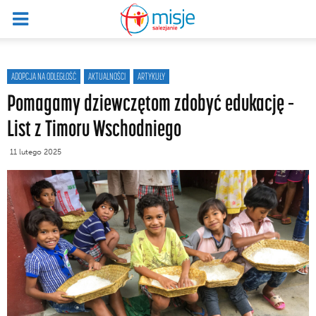
ADOPCJA NA ODLEGŁOŚĆ
AKTUALNOŚCI
ARTYKUŁY
Pomagamy dziewczętom zdobyć edukację –
List z Timoru Wschodniego
11 lutego 2025