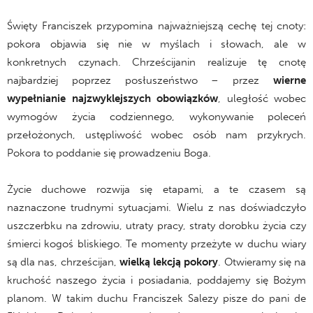
Święty Franciszek przypomina najważniejszą cechę tej cnoty:
pokora objawia się nie w myślach i słowach, ale w
konkretnych czynach. Chrześcijanin realizuje tę cnotę
najbardziej poprzez posłuszeństwo – przez
wierne
wypełnianie najzwyklejszych obowiązków
, uległość wobec
wymogów życia codziennego, wykonywanie poleceń
przełożonych, ustępliwość wobec osób nam przykrych.
Pokora to poddanie się prowadzeniu Boga.
Życie duchowe rozwija się etapami, a te czasem są
naznaczone trudnymi sytuacjami. Wielu z nas doświadczyło
uszczerbku na zdrowiu, utraty pracy, straty dorobku życia czy
śmierci kogoś bliskiego. Te momenty przeżyte w duchu wiary
są dla nas, chrześcijan,
wielką lekcją pokory
. Otwieramy się na
kruchość naszego życia i posiadania, poddajemy się Bożym
planom. W takim duchu Franciszek Salezy pisze do pani de