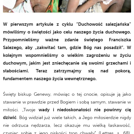
W pierwszym artykule z cyklu “Duchowość salezjańska”
mówiliśmy o świętości jako celu naszego życia duchowego.
Przypomnieliśmy ważne zdanie świętego Franciszka
Salezego, aby „zakwitać tam, gdzie Bóg nas posadził”. W
kolejnym wspomnieliśmy o wielkim zagrożeniu w życiu
duchowym, jakim jest zniechęcanie się swoimi grzechami i
słabościami. Teraz zatrzymajmy się nad pokorą,
fundamentem naszego życia wewnętrznego.
Święty biskup Genewy, mówiąc o tej cnocie, opisuje ją jako
stawanie w prawdzie przed Bogiem i sobą samym, stawanie w
miłości. „Twoje
wady i niedoskonałości nie powinny cię
dziwić
. Bóg widział już wiele takich, a Jego miłosierdzie nigdy
nie odrzuca nędzarza, lecz okazuje mu wielką łaskawość,
czyniąc sobie z jego niskości tron chwały” (Lettres, s. 68).