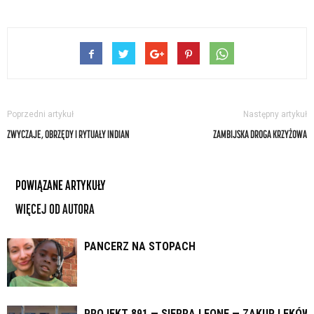
Poprzedni artykuł
Następny artykuł
ZWYCZAJE, OBRZĘDY I RYTUAŁY INDIAN
ZAMBIJSKA DROGA KRZYŻOWA
POWIĄZANE ARTYKUŁY
WIĘCEJ OD AUTORA
PANCERZ NA STOPACH
PROJEKT 891 — SIERRA LEONE — ZAKUP LEKÓW