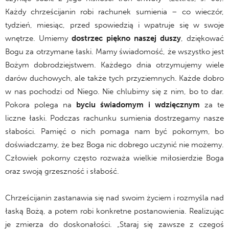
Każdy chrześcijanin robi rachunek sumienia – co wieczór,
tydzień, miesiąc, przed spowiedzią i wpatruje się w swoje
wnętrze. Umiemy
dostrzec piękno naszej duszy
, dziękować
Bogu za otrzymane łaski. Mamy świadomość, że wszystko jest
Bożym dobrodziejstwem. Każdego dnia otrzymujemy wiele
darów duchowych, ale także tych przyziemnych. Każde dobro
w nas pochodzi od Niego. Nie chlubimy się z nim, bo to dar.
Pokora polega na
byciu świadomym i wdzięcznym
za te
liczne łaski. Podczas rachunku sumienia dostrzegamy nasze
słabości. Pamięć o nich pomaga nam być pokornym, bo
doświadczamy, że bez Boga nic dobrego uczynić nie możemy.
Człowiek pokorny często rozważa wielkie miłosierdzie Boga
oraz swoją grzeszność i słabość.
Chrześcijanin zastanawia się nad swoim życiem i rozmyśla nad
łaską Bożą, a potem robi konkretne postanowienia. Realizując
je zmierza do doskonałości. „Staraj się zawsze z czegoś