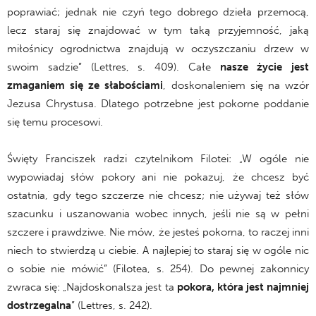
poprawiać; jednak nie czyń tego dobrego dzieła przemocą,
lecz staraj się znajdować w tym taką przyjemność, jaką
miłośnicy ogrodnictwa znajdują w oczyszczaniu drzew w
swoim sadzie” (Lettres, s. 409). Całe
nasze życie jest
zmaganiem się ze słabościami
, doskonaleniem się na wzór
Jezusa Chrystusa. Dlatego potrzebne jest pokorne poddanie
się temu procesowi.
Święty Franciszek radzi czytelnikom Filotei: „W ogóle nie
wypowiadaj słów pokory ani nie pokazuj, że chcesz być
ostatnia, gdy tego szczerze nie chcesz; nie używaj też słów
szacunku i uszanowania wobec innych, jeśli nie są w pełni
szczere i prawdziwe. Nie mów, że jesteś pokorna, to raczej inni
niech to stwierdzą u ciebie. A najlepiej to staraj się w ogóle nic
o sobie nie mówić” (Filotea, s. 254). Do pewnej zakonnicy
zwraca się: „Najdoskonalsza jest ta
pokora, która jest najmniej
dostrzegalna
” (Lettres, s. 242).