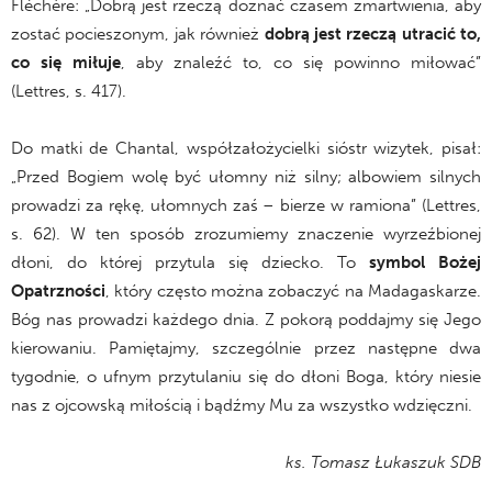
Fléchère: „Dobrą jest rzeczą doznać czasem zmartwienia, aby
zostać pocieszonym, jak również
dobrą jest rzeczą utracić to,
co się miłuje
, aby znaleźć to, co się powinno miłować”
(Lettres, s. 417).
Do matki de Chantal, współzałożycielki sióstr wizytek, pisał:
„Przed Bogiem wolę być ułomny niż silny; albowiem silnych
prowadzi za rękę, ułomnych zaś – bierze w ramiona” (Lettres,
s. 62). W ten sposób zrozumiemy znaczenie wyrzeźbionej
dłoni, do której przytula się dziecko. To
symbol Bożej
Opatrzności
, który często można zobaczyć na Madagaskarze.
Bóg nas prowadzi każdego dnia. Z pokorą poddajmy się Jego
kierowaniu. Pamiętajmy, szczególnie przez następne dwa
tygodnie, o ufnym przytulaniu się do dłoni Boga, który niesie
nas z ojcowską miłością i bądźmy Mu za wszystko wdzięczni.
ks. Tomasz Łukaszuk SDB