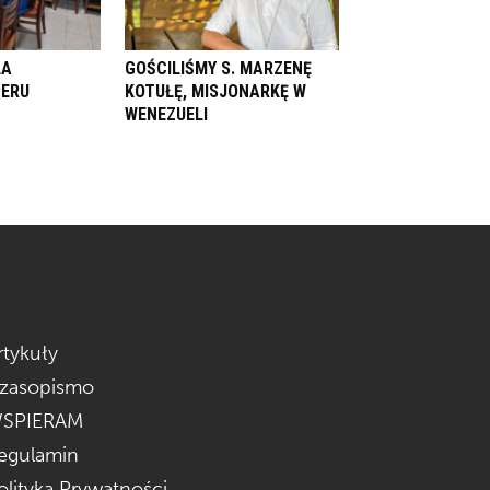
LA
GOŚCILIŚMY S. MARZENĘ
PERU
KOTUŁĘ, MISJONARKĘ W
WENEZUELI
rtykuły
zasopismo
SPIERAM
egulamin
olityka Prywatności