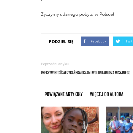
Życzymy udanego pobytu w Polsce!
PODZIEL SIĘ
Facebook
Twit
Poprzedni artykuł
RZECZYWISTOŚĆ AFRYKAŃSKA OCZAMI WOLONTARIUSZA MISYJNEGO
POWIĄZANE ARTYKUŁY
WIĘCEJ OD AUTORA