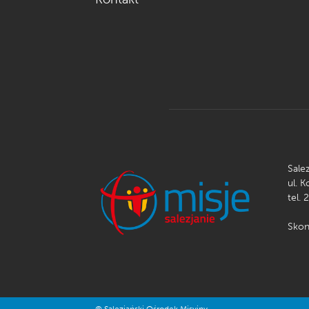
Sale
ul. 
tel. 
Skon
© Salezjański Ośrodek Misyjny