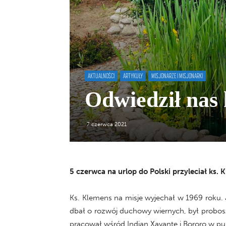
AKTUALNOŚCI
ARTYKUŁY
MISJONARZE I MISJONARKI
Odwiedził nas
7 czerwca 2021
5 czerwca na urlop do Polski przyleciał ks.
Ks. Klemens na misje wyjechał w 1969 roku. Ju
dbał o rozwój duchowy wiernych, był probosz
pracował wśród Indian Xavante i Bororo w pu