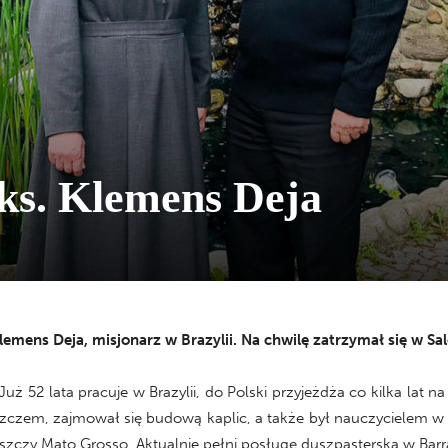
 ks. Klemens Deja
 Klemens Deja, misjonarz w Brazylii. Na chwilę zatrzymał się w 
ż 52 lata pracuje w Brazylii, do Polski przyjeżdża co kilka lat na 
czem, zajmował się budową kaplic, a także był nauczycielem w sz
szczy Mato Grosso. Aktualnie pełni posługę duszpasterską w Barr