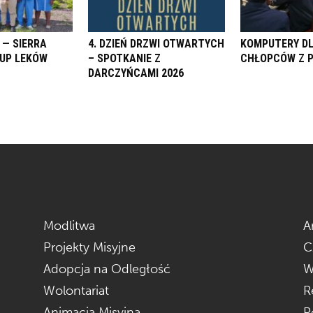
 — SIERRA
4. DZIEŃ DRZWI OTWARTYCH
KOMPUTERY D
KUP LEKÓW
– SPOTKANIE Z
CHŁOPCÓW Z 
DARCZYŃCAMI 2026
Modlitwa
A
Projekty Misyjne
C
Adopcja na Odległość
W
Wolontariat
R
Animacja Misyjna
P