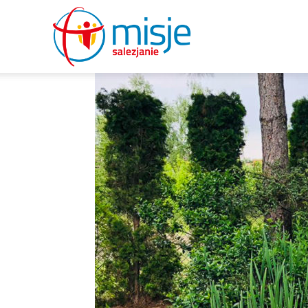
misje
salezjanie