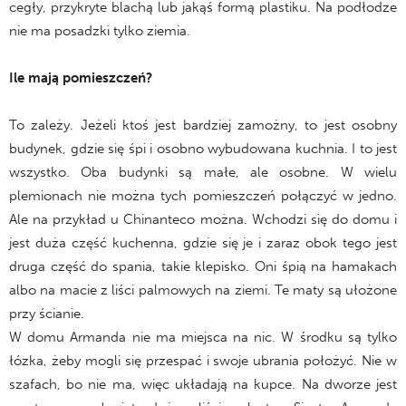
cegły, przykryte blachą lub jakąś formą plastiku. Na podłodze
nie ma posadzki tylko ziemia.
Ile mają pomieszczeń?
To zależy. Jeżeli ktoś jest bardziej zamożny, to jest osobny
budynek, gdzie się śpi i osobno wybudowana kuchnia. I to jest
wszystko. Oba budynki są małe, ale osobne. W wielu
plemionach nie można tych pomieszczeń połączyć w jedno.
Ale na przykład u Chinanteco można. Wchodzi się do domu i
jest duża część kuchenna, gdzie się je i zaraz obok tego jest
druga część do spania, takie klepisko. Oni śpią na hamakach
albo na macie z liści palmowych na ziemi. Te maty są ułożone
przy ścianie.
W domu Armanda nie ma miejsca na nic. W środku są tylko
łózka, żeby mogli się przespać i swoje ubrania położyć. Nie w
szafach, bo nie ma, więc układają na kupce. Na dworze jest