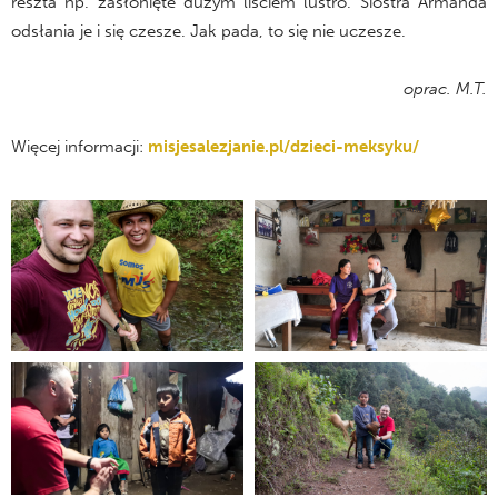
reszta np. zasłonięte dużym liściem lustro. Siostra Armanda
odsłania je i się czesze. Jak pada, to się nie uczesze.
oprac. M.T.
Więcej informacji:
misjesalezjanie.pl/dzieci-meksyku/