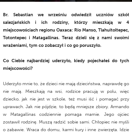
18 października 2020
Br. Sebastian we wrześniu odwiedził uczniów szkół
salezjańskich i ich rodziny, którzy mieszkają w 4
miejscowościach regionu Oaxaca: Río Manso, Tlahuitoltepec,
Totontepec i Matagallinas. Teraz dzieli się z nami swoimi
wrażeniami, tym co zobaczył i co go poruszyło.
Co Ciebie najbardziej uderzyło, kiedy pojechałeś do tych
miejscowości?
Uderzyło mnie to, że dzieci nie mają dzieciństwa, naprawdę go
nie mają. Mieszkają na wsi, rodzice pracują w polu, więc
dziecko, jak nie jest w szkole, też musi iść i pomagać przy
uprawach. Jak nie pójdzie, to będą mniejsze zbiory. Armando
w Matagallinas codziennie pomaga mamie. Jego ojciec
zostawił rodzinę. Muszą radzić sobie sami. Chłopiec nie myśli
o zabawie. Wraca do domu, karmi kury i inne zwierzęta. Idzie