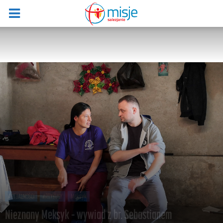
AKTUALNOŚCI
ARTYKUŁY
Meksyk
Nieznany Meksyk – wywiad z br. Sebastianem