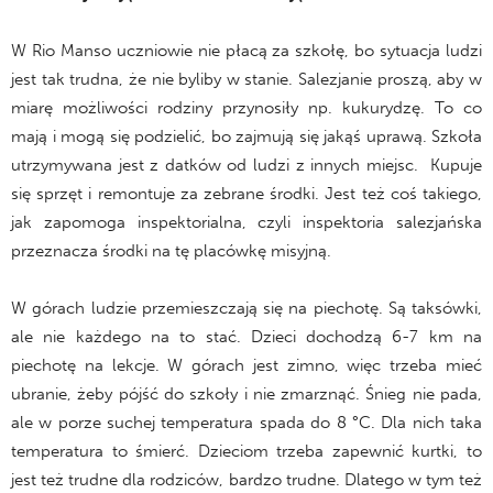
W Rio Manso uczniowie nie płacą za szkołę, bo sytuacja ludzi
jest tak trudna, że nie byliby w stanie. Salezjanie proszą, aby w
miarę możliwości rodziny przynosiły np. kukurydzę. To co
mają i mogą się podzielić, bo zajmują się jakąś uprawą. Szkoła
utrzymywana jest z datków od ludzi z innych miejsc. Kupuje
się sprzęt i remontuje za zebrane środki. Jest też coś takiego,
jak zapomoga inspektorialna, czyli inspektoria salezjańska
przeznacza środki na tę placówkę misyjną.
W górach ludzie przemieszczają się na piechotę. Są taksówki,
ale nie każdego na to stać. Dzieci dochodzą 6-7 km na
piechotę na lekcje. W górach jest zimno, więc trzeba mieć
ubranie, żeby pójść do szkoły i nie zmarznąć. Śnieg nie pada,
ale w porze suchej temperatura spada do 8 °C. Dla nich taka
temperatura to śmierć. Dzieciom trzeba zapewnić kurtki, to
jest też trudne dla rodziców, bardzo trudne. Dlatego w tym też