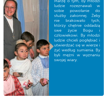
Marzę o tym, by młodzi
ludzie rozeznawali w
sobie powołanie do
służby zakonnej. Żeby
nie brakowało tych,
którzy chętnie oddadzą
swe życie Bogu i
człowiekowi. By młodzi
ludzie chcieli pogłębiać i
utwierdzać się w wierze i
żyć według sumienia. By
byli mężni w wyznaniu
swojej wiary.