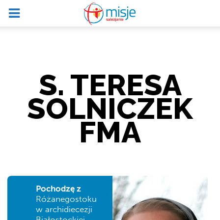
S. TERESA
SOLNICZEK
FMA
Pochodzę z
Różanegostoku
w archidiecezji
Białostockiej.