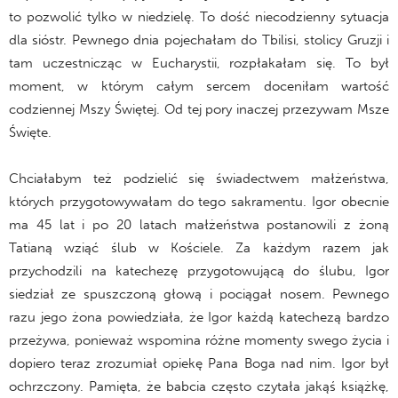
to pozwolić tylko w niedzielę. To dość niecodzienny sytuacja
dla sióstr. Pewnego dnia pojechałam do Tbilisi, stolicy Gruzji i
tam uczestnicząc w Eucharystii, rozpłakałam się. To był
moment, w którym całym sercem doceniłam wartość
codziennej Mszy Świętej. Od tej pory inaczej przezywam Msze
Święte.
Chciałabym też podzielić się świadectwem małżeństwa,
których przygotowywałam do tego sakramentu. Igor obecnie
ma 45 lat i po 20 latach małżeństwa postanowili z żoną
Tatianą wziąć ślub w Kościele. Za każdym razem jak
przychodzili na katechezę przygotowującą do ślubu, Igor
siedział ze spuszczoną głową i pociągał nosem. Pewnego
razu jego żona powiedziała, że Igor każdą katechezą bardzo
przeżywa, ponieważ wspomina różne momenty swego życia i
dopiero teraz zrozumiał opiekę Pana Boga nad nim. Igor był
ochrzczony. Pamięta, że babcia często czytała jakąś książkę,