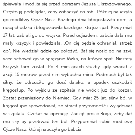
śpiewała i modliła się przed obrazem Jezusa Ukrzyżowanego.
Często ją podglądał, żeby zobaczyć co robi. Później nauczyła
go modlitwy Ojcze Nasz. Każdego dnia błogosławiła dom, a
nocą chodziła i błogosławiła każdego, kto już spał. Kiedy miał
17 lat, zabrali go do wojska. Przed odjazdem, babcia dała mu
mały krzyżyk i powiedziała, „On cię będzie ochraniał, strzeż
go”. Nie wiedział gdzie go położyć. Bał się nosić go na szyi,
więc schował go w sprężynie łóżka, na którym spał. Niestety
Krzyżyk tam został. Po 4 miesiącach służby, gdy wracał z
akcji, 15 metrów przed nim wybuchła mina. Podmuch był tak
silny, że odrzuciło go dość daleko, a upadek uszkodził
kręgosłup. Po wyjściu ze szpitala nie wrócił już do koszar.
Został przeniesiony do Niemiec. Gdy miał 25 lat, silny ból w
kręgosłupie spowodował, że stracił przytomność i wylądował
w szpitalu. Czekał na operację. Zaczął prosić Boga, żeby dał
mu siły by przetrwać ten ból. Przypomniał sobie modlitwę
Ojcze Nasz, której nauczyła go babcia.