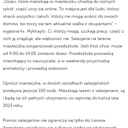
„Dzieci, które mieszkają w miasteczku chodzą do różnych
szkół, część uczy się online. To miejsce jest dla ludzi, którzy
stracili wszystko i takich, którzy nie mogą wrócić do swoich
domów, bo toczy się tam aktualnie walka z okupantami” –
wyjaśnia ks. Mykhaylo. Ci, którzy mogą, szukają pracy, część z
nich ją znajduje, ale większość nie. Salezjanie na terenie
miasteczka zorganizowali przedszkole. Jeśli ktoś chce, może
od 9:00 do 14:00 zostawić dzieci. Przedszkole prowadzą
mieszkający tu nauczyciele, a w weekendy przychodzą
animatorzy i prowadzą oratorium.
Oprócz miasteczka, w dwóch ośrodkach salezjańskich
przebywa jeszcze 100 osób. Mieszkają razem z salezjanami, są
i będą na ich pełnych utrzymaniu co najmniej do końca lata
2023 roku.
Pomoc salezjanów nie ogranicza się tylko do Lwowa.
Animatorzy znajdujący się w Kijowie jeżdżą po okolicznych