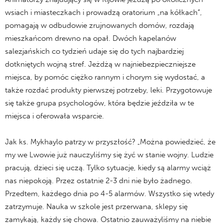
wsiach i miasteczkach i prowadzą oratorium „na kółkach”,
pomagają w odbudowie zrujnowanych domów, rozdają
mieszkańcom drewno na opał. Dwóch kapelanów
salezjańskich co tydzień udaje się do tych najbardziej
dotkniętych wojną stref. Jeżdżą w najniebezpieczniejsze
miejsca, by pomóc ciężko rannym i chorym się wydostać, a
także rozdać produkty pierwszej potrzeby, leki. Przygotowuje
się także grupa psychologów, która będzie jeździła w te
miejsca i oferowała wsparcie.
Jak ks. Mykhaylo patrzy w przyszłość? „Można powiedzieć, że
my we Lwowie już nauczyliśmy się żyć w stanie wojny. Ludzie
pracują, dzieci się uczą. Tylko sytuacje, kiedy są alarmy wciąż
nas niepokoją. Przez ostatnie 2-3 dni nie było żadnego.
Przedtem, każdego dnia po 4-5 alarmów. Wszystko się wtedy
zatrzymuje. Nauka w szkole jest przerwana, sklepy się
zamykają, każdy się chowa. Ostatnio zauważyliśmy na niebie