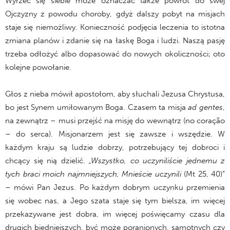
Wyrzec się siebie może oznaczać także powrót do swej
Ojczyzny z powodu choroby, gdyż dalszy pobyt na misjach
staje się niemożliwy. Konieczność podjęcia leczenia to istotna
zmiana planów i zdanie się na łaskę Boga i ludzi. Naszą pasję
trzeba odłożyć albo dopasować do nowych okoliczności; oto
kolejne powołanie.
Głos z nieba mówił apostołom, aby słuchali Jezusa Chrystusa,
bo jest Synem umiłowanym Boga. Czasem ta misja
ad gentes
,
na zewnątrz – musi przejść na misję do wewnątrz (no coração
– do serca). Misjonarzem jest się zawsze i wszędzie. W
każdym kraju są ludzie dobrzy, potrzebujący tej dobroci i
chcący się nią dzielić.
„Wszystko, co uczyniliście jednemu z
tych braci moich najmniejszych, Mnieście uczynili
(Mt 25, 40)”
– mówi Pan Jezus. Po każdym dobrym uczynku przemienia
się wobec nas, a Jego szata staje się tym bielsza, im więcej
przekazywane jest dobra, im więcej poświęcamy czasu dla
drugich biedniejszych, być może poranionych, samotnych czy