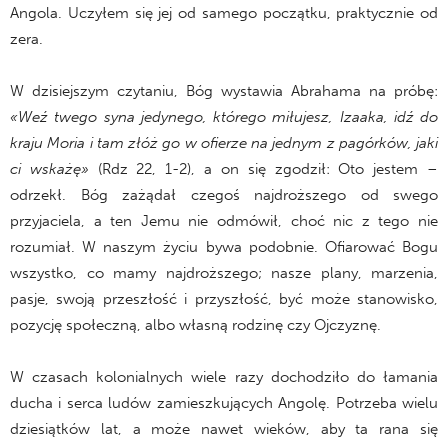
Angola. Uczyłem się jej od samego początku, praktycznie od
zera.
W dzisiejszym czytaniu, Bóg wystawia Abrahama na próbę:
«Weź twego syna jedynego, którego miłujesz, Izaaka, idź do
kraju Moria i tam złóż go w ofierze na jednym z pagórków, jaki
ci wskażę»
(Rdz 22, 1-2), a on się zgodził: Oto jestem –
odrzekł. Bóg zażądał czegoś najdroższego od swego
przyjaciela, a ten Jemu nie odmówił, choć nic z tego nie
rozumiał. W naszym życiu bywa podobnie. Ofiarować Bogu
wszystko, co mamy najdroższego; nasze plany, marzenia,
pasje, swoją przeszłość i przyszłość, być może stanowisko,
pozycję społeczną, albo własną rodzinę czy Ojczyznę.
W czasach kolonialnych wiele razy dochodziło do łamania
ducha i serca ludów zamieszkujących Angolę. Potrzeba wielu
dziesiątków lat, a może nawet wieków, aby ta rana się