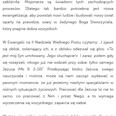
zabliźniła. Misjonarze są świadomi tych zachodzących
procesów. Dlatego tak bardzo potrzebna jest nowa
ewangelizacja, aby powstali nowi ludzie i budowali nowy świat
oparty na prawdzie, wiary w Jedynego Boga Stworzyciela,
który pragnie dobra wszystkich.
W Ewangelii na II Niedzielę Wielkiego Postu czytamy: „I zjawił
się obłok, osłaniający ich, a z obłoku odezwał się głos:
«To
jest mój Syn umiłowany, Jego słuchajcie!».
I zaraz, potem gdy
się rozejrzeli, nikogo już nie widzieli przy sobie, tylko samego
Jezusa (Mk 9, 2-10)”. Przebywając blisko Jezusa, swego
nauczyciela i mistrza, może się nam zacząć wydawać w
pewnym momencie, że już jesteśmy niezłymi specjalistami w
różnych sytuacjach życiowych. Pracować dla Jezusa to nie to
samo, co pracować z Nim i przez Niego, a to wymaga
wyrzeczenia się wszystkiego, zaparcia się siebie.