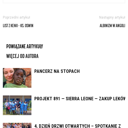
Poprzedni artykuł
Następny artykuł
LIST Z KENII – KS. OSWIN
ALBINIZM W ANGOLI
POWIĄZANE ARTYKUŁY
WIĘCEJ OD AUTORA
PANCERZ NA STOPACH
PROJEKT 891 — SIERRA LEONE — ZAKUP LEKÓW
4. DZIEŃ DRZWI OTWARTYCH – SPOTKANIE Z