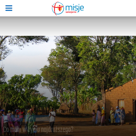
AKTUALNOŚCI
MOŻESZ MI POMÓC
Co mam w życiu najdroższego?