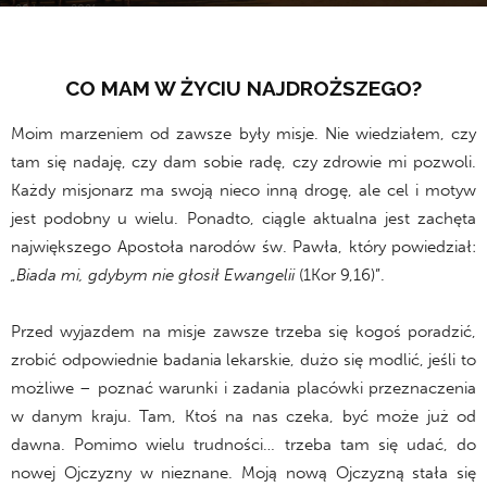
28 lutego 2021
CO MAM W ŻYCIU NAJDROŻSZEGO?
Moim marzeniem od zawsze były misje. Nie wiedziałem, czy
tam się nadaję, czy dam sobie radę, czy zdrowie mi pozwoli.
Każdy misjonarz ma swoją nieco inną drogę, ale cel i motyw
jest podobny u wielu. Ponadto, ciągle aktualna jest zachęta
największego Apostoła narodów św. Pawła, który powiedział:
„Biada mi, gdybym nie głosił Ewangelii
(1Kor 9,16)”.
Przed wyjazdem na misje zawsze trzeba się kogoś poradzić,
zrobić odpowiednie badania lekarskie, dużo się modlić, jeśli to
możliwe – poznać warunki i zadania placówki przeznaczenia
w danym kraju. Tam, Ktoś na nas czeka, być może już od
dawna. Pomimo wielu trudności… trzeba tam się udać, do
nowej Ojczyzny w nieznane. Moją nową Ojczyzną stała się