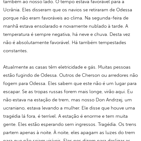
também ao nosso lado. O tempo estava favorável para a
Ucrânia. Eles disseram que os navios se retiraram de Odessa
porque não eram favoráveis ​​ao clima. Na segunda-feira de
manhã estava ensolarado e novamente nublado à tarde. A
temperatura é sempre negativa, há neve e chuva. Desta vez
não é absolutamente favorável. Há também tempestades
constantes.
Atualmente as casas têm eletricidade e gás. Muitas pessoas
estão fugindo de Odessa. Outros de Cherson ou arredores não
fogem para Odessa. Eles sabem que este não é um lugar para
escapar. Se as tropas russas forem mais longe, virão aqui. Eu
não estava na estação de trem, mas nosso Don Andrzej, um
ucraniano, estava levando a mulher. Ele disse que houve uma
tragédia lá fora, é terrível. A estação é enorme e tem muita
gente. Eles estão esperando sem ingressos. Tragédia. Os trens
partem apenas à noite. À noite, eles apagam as luzes do trem
para que não sejam visíveis. Eles nos dizem para desligar as