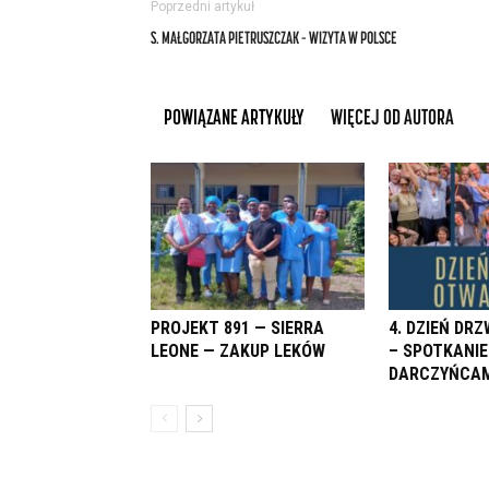
Poprzedni artykuł
S. MAŁGORZATA PIETRUSZCZAK – WIZYTA W POLSCE
POWIĄZANE ARTYKUŁY
WIĘCEJ OD AUTORA
PROJEKT 891 — SIERRA
4. DZIEŃ DR
LEONE — ZAKUP LEKÓW
– SPOTKANIE
DARCZYŃCAM