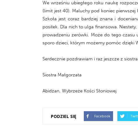
We wrześniu ubiegłego roku naukę rozpoczę
(limit jest 40). Maluchy pod koniec pierwsze
Szkoła jest coraz bardziej znana i docenian
posiłek. Dla nich to ulga finansowa. Niestet
prowadzeniu zerówki. Może do tego czasu uda
sporo dzieci, którym możemy pomóc dzięki Wa
Serdecznie pozdrawiam i raz jeszcze z siost
Siostra Małgorzata
Abidżan, Wybrzeże Kości Słoniowej
PODZIEL SIĘ
Facebook
Twit