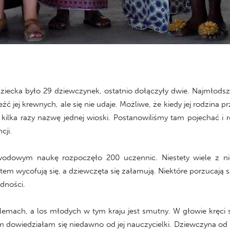
yło 29 dziewczynek, ostatnio dołączyły dwie. Najmłodszą po
ć jej krewnych, ale się nie udaje. Możliwe, że kiedy jej rodzina p
 kilka razy nazwę jednej wioski. Postanowiliśmy tam pojechać i 
cji.
dowym naukę rozpoczęło 200 uczennic. Niestety wiele z nic
m wycofują się, a dziewczęta się załamują. Niektóre porzucają s
odności.
mach, a los młodych w tym kraju jest smutny. W głowie kręci s
am dowiedziałam się niedawno od jej nauczycielki. Dziewczyna o