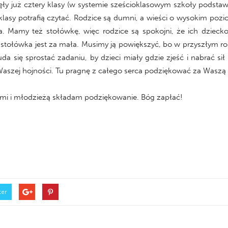
ły już cztery klasy (w systemie sześcioklasowym szkoły podsta
j klasy potrafią czytać. Rodzice są dumni, a wieści o wysokim poz
a. Mamy też stołówkę, więc rodzice są spokojni, że ich dziecko
y, stołówka jest za mała. Musimy ją powiększyć, bo w przyszłym r
 się sprostać zadaniu, by dzieci miały gdzie zjeść i nabrać sił
szej hojności. Tu pragnę z całego serca podziękować za Waszą sz
rami i młodzieżą składam podziękowanie. Bóg zapłać!
ter