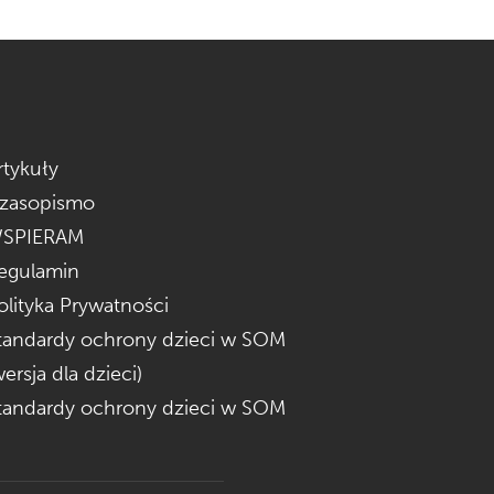
rtykuły
zasopismo
SPIERAM
egulamin
olityka Prywatności
tandardy ochrony dzieci w SOM
wersja dla dzieci)
tandardy ochrony dzieci w SOM