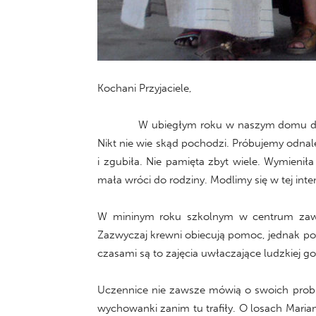
Kochani Przyjaciele,
W ubiegłym roku w naszym domu dziecka b
Nikt nie wie skąd pochodzi. Próbujemy odnaleź
i zgubiła. Nie pamięta zbyt wiele. Wymieniła
mała wróci do rodziny. Modlimy się w tej inten
W mininym roku szkolnym w centrum zawo
Zazwyczaj krewni obiecują pomoc, jednak pote
czasami są to zajęcia uwłaczające ludzkiej g
Uczennice nie zawsze mówią o swoich proble
wychowanki zanim tu trafiły. O losach Mari