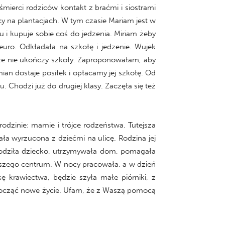
mierci rodziców kontakt z braćmi i siostrami
acy na plantacjach. W tym czasie Mariam jest w
 i kupuje sobie coś do jedzenia. Miriam żeby
uro. Odkładała na szkołę i jedzenie. Wujek
, że nie ukończy szkoły. Zaproponowałam, aby
an dostaje posiłek i opłacamy jej szkołę. Od
 Chodzi już do drugiej klasy. Zaczęła się też
rodzinie: mamie i trójce rodzeństwa. Tutejsza
ała wyrzucona z dziećmi na ulicę. Rodzina jej
rodziła dziecko, utrzymywała dom, pomagała
naszego centrum. W nocy pracowała, a w dzień
ę krawiectwa, będzie szyła małe piórniki, z
ozpocząć nowe życie. Ufam, że z Waszą pomocą