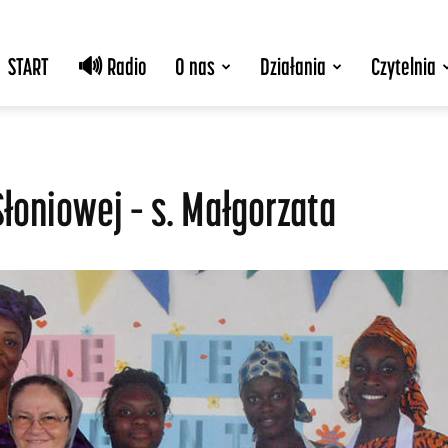
START
🔊 Radio
O nas
Działania
Czytelnia
Słoniowej – s. Małgorzata