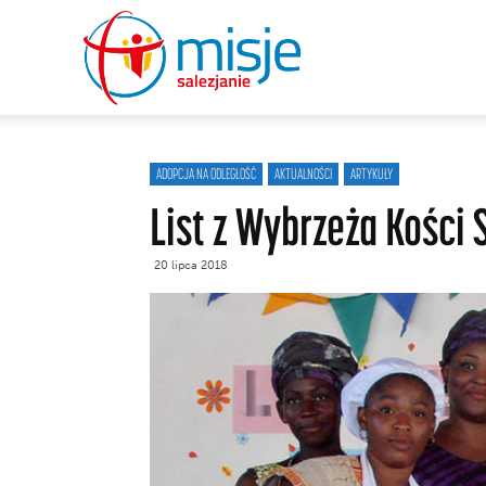
misje
salezjanie
ADOPCJA NA ODLEGŁOŚĆ
AKTUALNOŚCI
ARTYKUŁY
List z Wybrzeża Kości 
20 lipca 2018