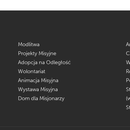
Modlitwa
A
Projekty Misyjne
C
Adopcja na Odległość
W
Wolontariat
R
Animacja Misyjna
P
Wystawa Misyjna
S
Dom dla Misjonarzy
(
S