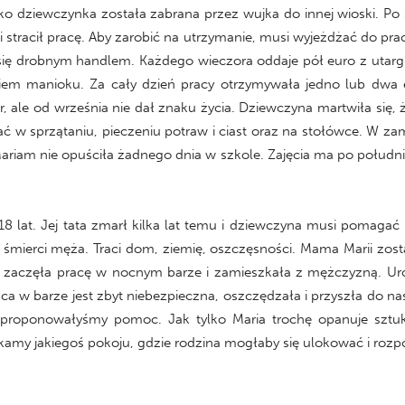
ko dziewczynka została zabrana przez wujka do innej wioski. Po ś
 i stracił pracę. Aby zarobić na utrzymanie, musi wyjeżdżać do pr
 się drobnym handlem. Każdego wieczora oddaje pół euro z utargu
iem manioku. Za cały dzień pracy otrzymywała jedno lub dwa e
tr, ale od września nie dał znaku życia. Dziewczyna martwiła się
 w sprzątaniu, pieczeniu potraw i ciast oraz na stołówce. W zami
ariam nie opuściła żadnego dnia w szkole. Zajęcia ma po południu.
18 lat. Jej tata zmarł kilka lat temu i dziewczyna musi pomagać 
 śmierci męża. Traci dom, ziemię, oszczęsności. Mama Marii zost
a zaczęła pracę w nocnym barze i zamieszkała z mężczyzną. U
aca w barze jest zbyt niebezpieczna, oszczędzała i przyszła do 
Zaproponowałyśmy pomoc. Jak tylko Maria trochę opanuje sztuk
zukamy jakiegoś pokoju, gdzie rodzina mogłaby się ulokować i r