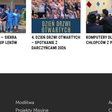
 — SIERRA
4. DZIEŃ DRZWI OTWARTYCH
KOMPUTERY D
KUP LEKÓW
– SPOTKANIE Z
CHŁOPCÓW Z 
DARCZYŃCAMI 2026
Modlitwa
A
Projekty Misyjne
C