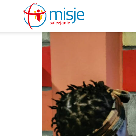
misje
salezjanie