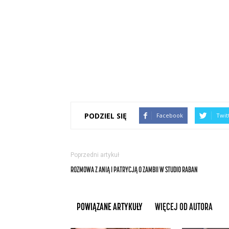
PODZIEL SIĘ
Facebook
Twit
Poprzedni artykuł
ROZMOWA Z ANIĄ I PATRYCJĄ O ZAMBII W STUDIO RABAN
POWIĄZANE ARTYKUŁY
WIĘCEJ OD AUTORA