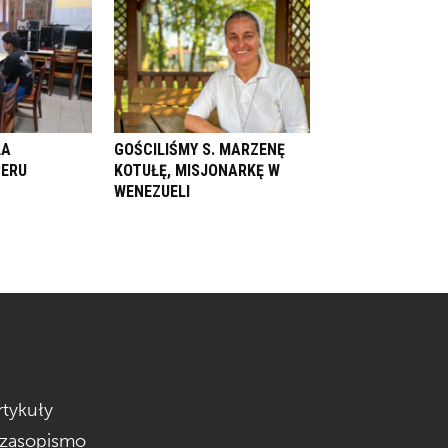
LA
GOŚCILIŚMY S. MARZENĘ
PERU
KOTUŁĘ, MISJONARKĘ W
WENEZUELI
rtykuły
zasopismo