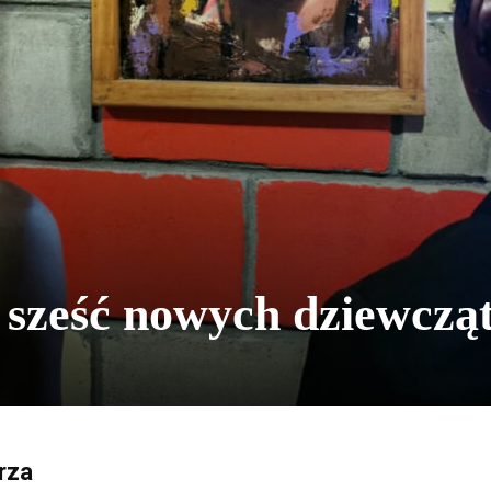
 sześć nowych dziewczą
rza