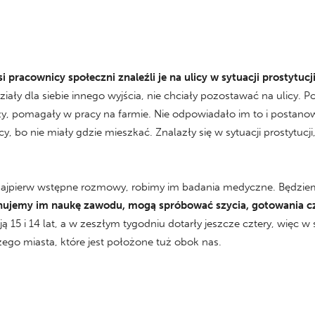
i pracownicy społeczni znaleźli je na ulicy w sytuacji prostytucji
działy dla siebie innego wyjścia, nie chciały pozostawać na ulicy. 
oły, pomagały w pracy na farmie. Nie odpowiadało im to i postano
, bo nie miały gdzie mieszkać. Znalazły się w sytuacji prostytucj
 najpierw wstępne rozmowy, robimy im badania medyczne. Będzi
ujemy im naukę zawodu, mogą spróbować szycia, gotowania czy
ą 15 i 14 lat, a w zeszłym tygodniu dotarły jeszcze cztery, więc 
ego miasta, które jest położone tuż obok nas.