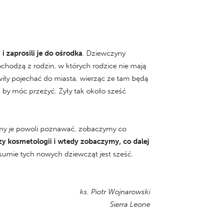
 i zaprosili je do ośrodka
. Dziewczyny
Pochodzą z rodzin, w których rodzice nie mają
wiły pojechać do miasta, wierząc że tam będą
i, by móc przeżyć. Żyły tak około sześć
emy je powoli poznawać, zobaczymy co
 kosmetologii i wtedy zobaczymy, co dalej
w sumie tych nowych dziewcząt jest sześć.
ks. Piotr Wojnarowski
Sierra Leone